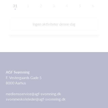
31
1
2
3
4
5
6
Ingen aktiviteter denne dag
AGF Svømning
F. Vestergaards Gade 5
8000 Aarhus
medlemsservice@agf-svomning.dk
svommeskoleleder@agf-svomning.dk