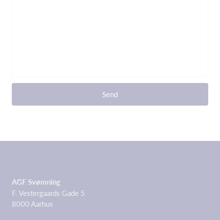
Send
AGF Svømning
F. Vestergaards Gade 5
8000 Aarhus