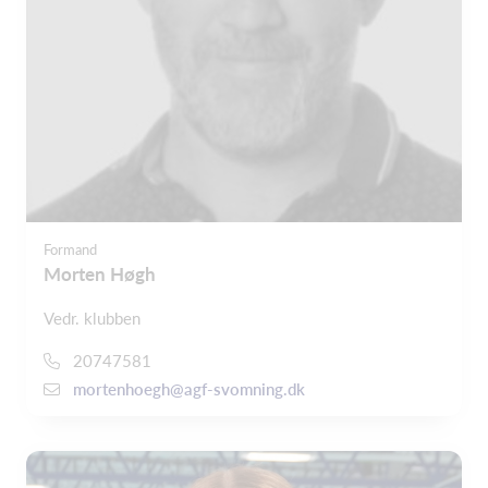
Formand
Morten Høgh
Vedr. klubben
20747581
mortenhoegh@agf-svomning.dk