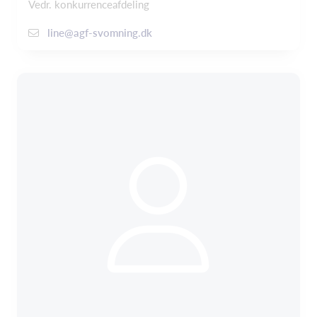
Vedr. konkurrenceafdeling
line@agf-svomning.dk