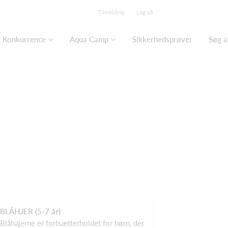
Tilmelding
Log på
Konkurrence
Aqua Camp
Sikkerhedsprøver
Søg a
BLÅHJER (5-7 år)
Blåhajerne er fortsætterholdet for børn, der