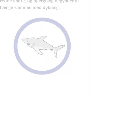
redde andre, og bjærgning begynder at
hænge sammen med dykning.