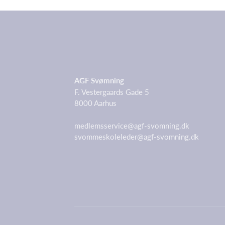
AGF Svømning
F. Vestergaards Gade 5
8000 Aarhus
medlemsservice@agf-svomning.dk
svommeskoleleder@agf-svomning.dk