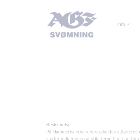
Info
Beskrivelse
På Hammerhajerne videreudvikles stilarterne
starter indlæringen af stilarterne bryst og fly,