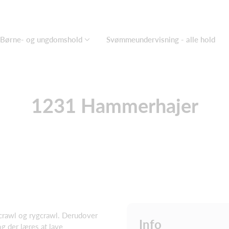
Børne- og ungdomshold
Svømmeundervisning - alle hold
1231 Hammerhajer
 crawl og rygcrawl. Derudover
Info
 og der læres at lave