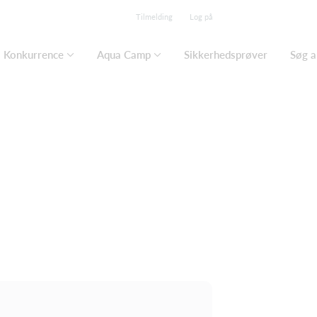
Tilmelding
Log på
Konkurrence
Aqua Camp
Sikkerhedsprøver
Søg a