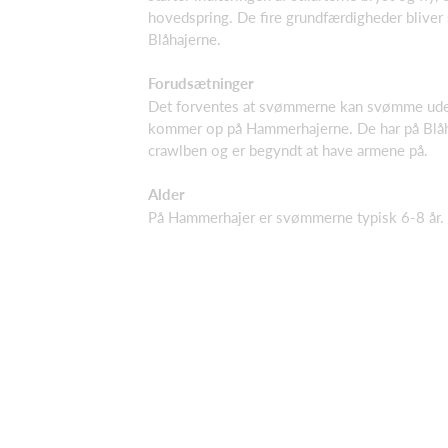
hovedspring. De fire grundfærdigheder bliver s
Blåhajerne.
Forudsætninger
Det forventes at svømmerne kan svømme uden
kommer op på Hammerhajerne. De har på Blåh
crawlben og er begyndt at have armene på.
Alder
På Hammerhajer er svømmerne typisk 6-8 år.