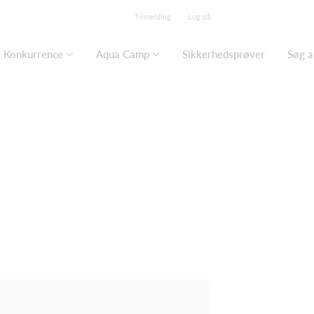
Tilmelding
Log på
Konkurrence
Aqua Camp
Sikkerhedsprøver
Søg a