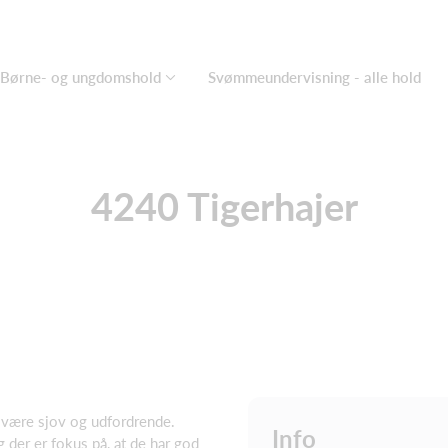
Børne- og ungdomshold
Svømmeundervisning - alle hold
4240 Tigerhajer
 være sjov og udfordrende.
Info
og der er fokus på, at de har god