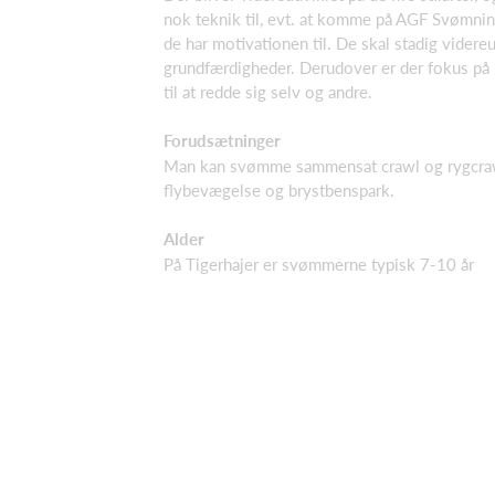
nok teknik til, evt. at komme på AGF Svømning
de har motivationen til. De skal stadig videreu
grundfærdigheder. Derudover er der fokus på l
til at redde sig selv og andre.
Forudsætninger
Man kan svømme sammensat crawl og rygcrawl 
flybevægelse og brystbenspark.
Alder
På Tigerhajer er svømmerne typisk 7-10 år