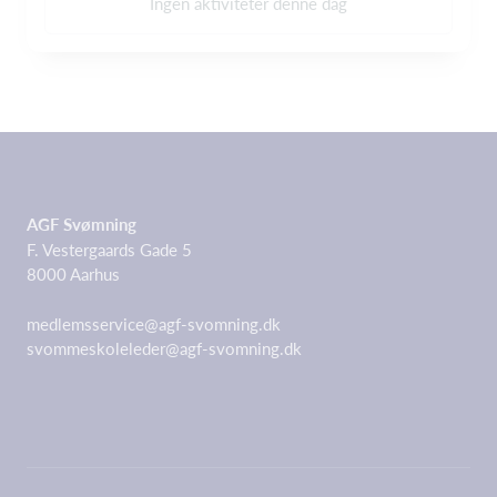
Ingen aktiviteter denne dag
AGF Svømning
F. Vestergaards Gade 5
8000 Aarhus
medlemsservice@agf-svomning.dk
svommeskoleleder@agf-svomning.dk