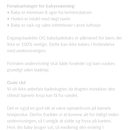
Forudsætninger for babysvømning
• Baby er minimum 8 uger fra terminsdatoen
• Huden er intakt med lægt navle
• Baby er rask og uden infektioner i øvre luftveje
Engangsbadeble OG babybadebuks er påkrævet for børn, der
ikke er 100% renlige. Dette kan ikke købes i forbindelse
med undervisningen.
Forinden undervisning skal både forælder og barn vaskes
grundigt uden badetøj.
Gode råd
Vi vil ikke anbefale badedragter, da dragten mindsker den
stimuli barnets krop kan få fra vandet.
Det er også en god idé at være opmærksom på barnets
temperatur. Derfor fraråder vi at komme alt for tidligt inden
undervisningen, så I undgår at sidde og fryse på kanten.
Hvis din baby bruger sut, så medbring den endelig i