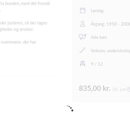
 fra bunden, med det formål
t.
Lørdag
er justeres, så der tages
Årgang: 1950 - 200
gheder og ønsker.
Alle køn
r svømmere, der har
Voksen, undervisnin
9 / 12
835,00 kr.
26. jun