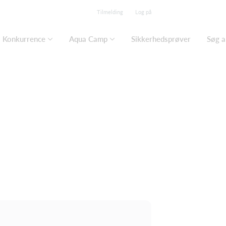
Tilmelding
Log på
Konkurrence
Aqua Camp
Sikkerhedsprøver
Søg a