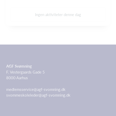
Ingen aktiviteter denne dag
AGF Svømning
F. Vestergaards Gade 5
8000 Aarhus
medlemsservice@agf-svomning.dk
svommeskoleleder@agf-svomning.dk